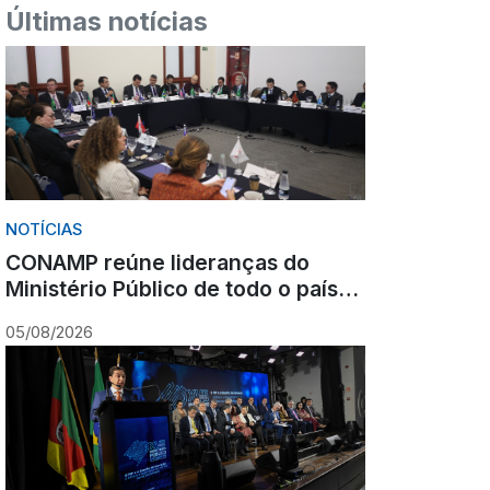
Últimas notícias
NOTÍCIAS
CONAMP reúne lideranças do
Ministério Público de todo o país
durante Congresso em Gramado
05/08/2026
para fortalecer atuação
institucional