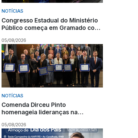
NOTÍCIAS
Congresso Estadual do Ministério
Público começa em Gramado com
olhar para o futuro
05/08/2026
NOTÍCIAS
Comenda Dirceu Pinto
homenageia lideranças na
abertura do Congresso Estadual
05/08/2026
do Ministério Público