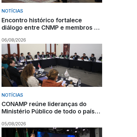
NOTÍCIAS
Encontro histórico fortalece
diálogo entre CNMP e membros do
Ministério Público sobre o futuro
06/08/2026
da carreira
NOTÍCIAS
CONAMP reúne lideranças do
Ministério Público de todo o país
durante Congresso em Gramado
05/08/2026
para fortalecer atuação
institucional