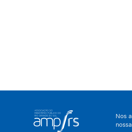
Nos 
noss