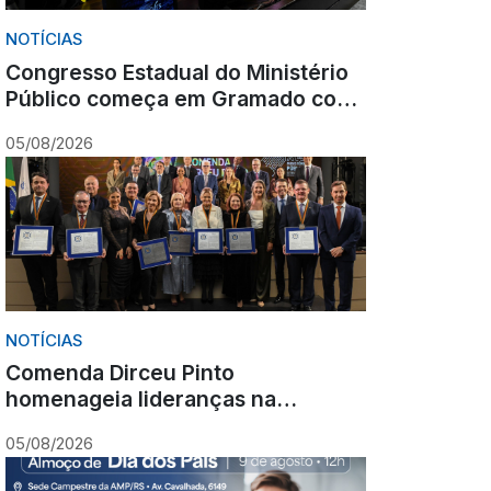
NOTÍCIAS
Congresso Estadual do Ministério
Público começa em Gramado com
olhar para o futuro
05/08/2026
NOTÍCIAS
Comenda Dirceu Pinto
homenageia lideranças na
abertura do Congresso Estadual
05/08/2026
do Ministério Público