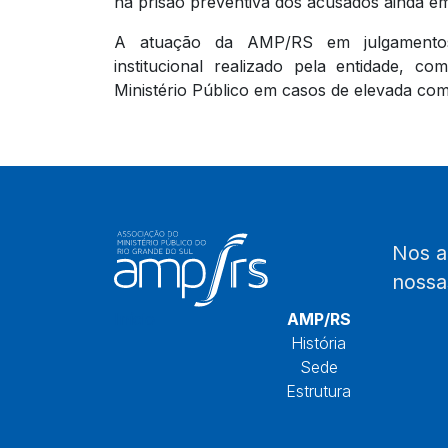
na prisão preventiva dos acusados ainda e
A atuação da AMP/RS em julgamentos
institucional realizado pela entidade, 
Ministério Público em casos de elevada com
Nos 
noss
Início
AMP/RS
História
Sede
Estrutura