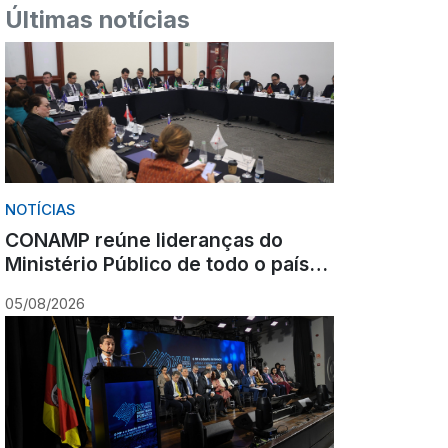
Últimas notícias
NOTÍCIAS
CONAMP reúne lideranças do
Ministério Público de todo o país
durante Congresso em Gramado
05/08/2026
para fortalecer atuação
institucional