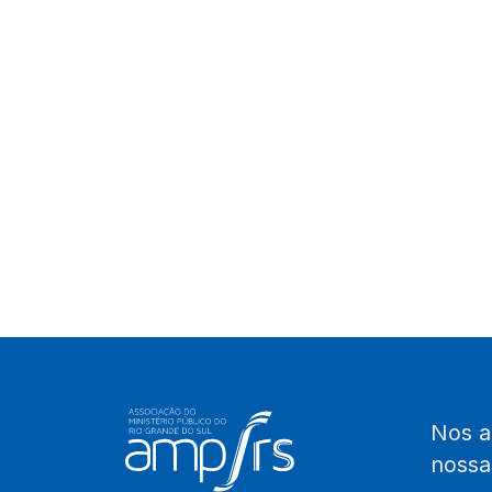
Nos 
noss