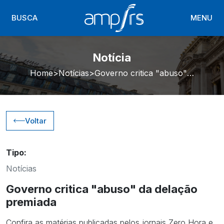
BUSCA
MENU
Notícia
Home
Notícias
Governo critica "abuso" da delação premiada
Voltar
Tipo:
Notícias
Governo critica "abuso" da delação
premiada
Confira as matérias publicadas pelos jornais Zero Hora e