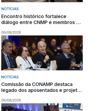
NOTÍCIAS
Encontro histórico fortalece
diálogo entre CNMP e membros do
Ministério Público sobre o futuro
06/08/2026
da carreira
NOTÍCIAS
Comissão da CONAMP destaca
legado dos aposentados e projeta
ações para o fortalecimento
06/08/2026
institucional