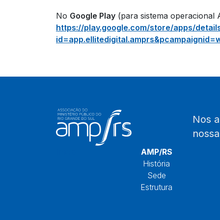
No
Google Play
(para sistema operacional 
https://play.google.com/store/apps/detail
id=app.ellitedigital.amprs&pcampaignid
Nos 
noss
Início
AMP/RS
História
Sede
Estrutura