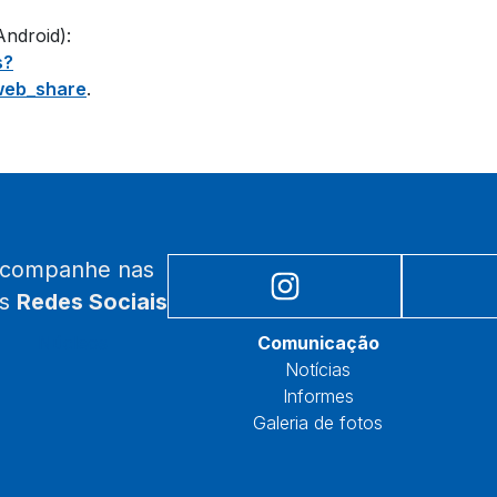
Android):
s?
=web_share
.
acompanhe nas
as
Redes Sociais
Núcleos
Comunicação
Notícias
Informes
Galeria de fotos