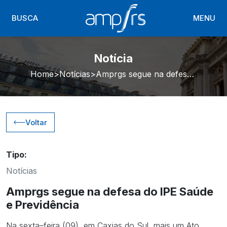
BUSCA
MENU
Notícia
Home
Notícias
Amprgs segue na defesa do IPE Saúde e Previdência
Voltar
Tipo:
Notícias
Amprgs segue na defesa do IPE Saúde
e Previdência
Na sexta–feira (09), em Caxias do Sul, mais um Ato